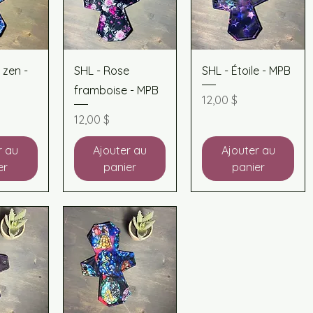
apide
Aperçu rapide
Aperçu rapide
 zen -
SHL - Rose
SHL - Étoile - MPB
framboise - MPB
Prix
12,00 $
Prix
12,00 $
r au
Ajouter au
Ajouter au
er
panier
panier