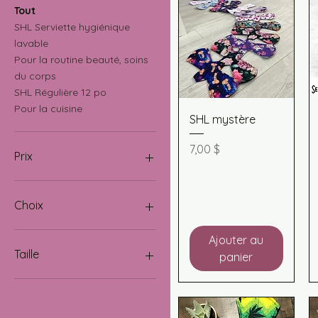
Tout
SHL Serviette hygiénique
lavable
Pour la routine beauté, soins
du corps
SHL Régulière 12 po
Pour la cuisine
Aperçu rapide
SHL mystère
Prix
7,00 $
Prix
6 $CA
15 $CA
Choix
Maxi 14po
Ajouter au
Maxi 16po
Taille
panier
Régulière 10po
Régulière 12po
9po
Maxi 14 po
Maxi 16 po