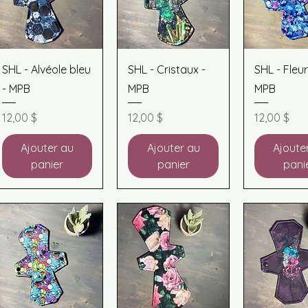
Aperçu rapide
Aperçu rapide
Aperçu r
SHL - Alvéole bleu
SHL - Cristaux -
SHL - Fleur
- MPB
MPB
MPB
Prix
Prix
Prix
12,00 $
12,00 $
12,00 $
Ajouter au
Ajouter au
Ajoute
panier
panier
pani