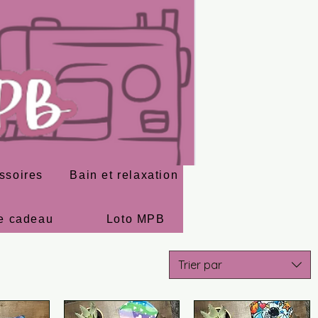
ssoires
Bain et relaxation
e cadeau
Loto MPB
Trier par