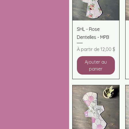
Aperçu rapide
SHL - Rose
Dentelles - MPB
Prix promotionnel
À partir de
12,00 $
Ajouter au
panier