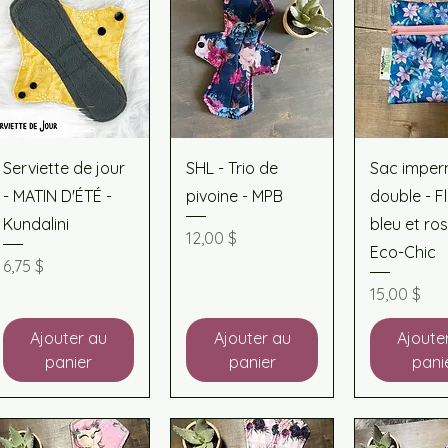
Aperçu rapide
Aperçu rapide
Aperçu r
Serviette de jour
SHL - Trio de
Sac imper
- MATIN D'ÉTÉ -
pivoine - MPB
double - F
Kundalini
bleu et ros
Prix
12,00 $
Eco-Chic
Prix
6,75 $
Prix
15,00 $
Ajouter au
Ajouter au
Ajoute
panier
panier
pani