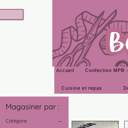
Accueil
Confection MPB –
Cuisine et repas
D
Magasiner par :
Catégorie