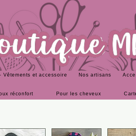
 Vêtements et accessoire
Nos artisans
Acce
oux réconfort
Pour les cheveux
Cart