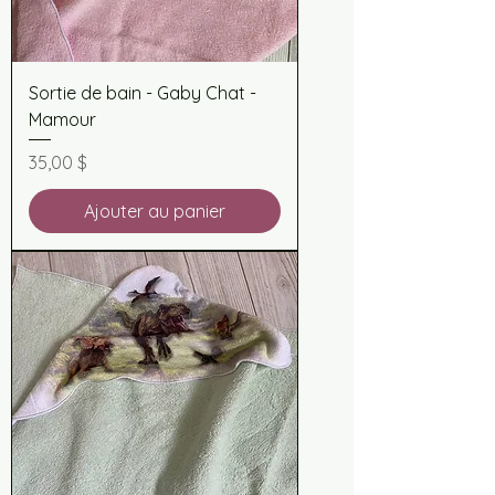
Sortie de bain - Gaby Chat -
Mamour
Prix
35,00 $
Ajouter au panier