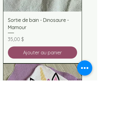
Sortie de bain - Dinosaure -
Mamour
Prix
35,00 $
Ajouter au panier