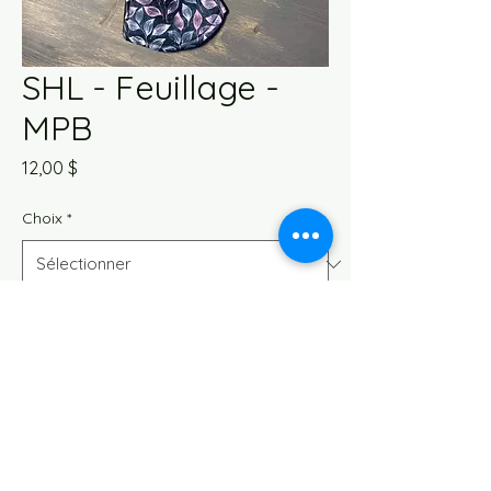
SHL - Feuillage -
MPB
Prix
12,00 $
Choix
*
Quantité
*
Ajouter au panier