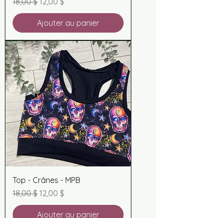
Prix original
Prix promotionnel
18,00 $
12,00 $
Ajouter au panier
Top - Crânes - MPB
Prix original
Prix promotionnel
18,00 $
12,00 $
Ajouter au panier