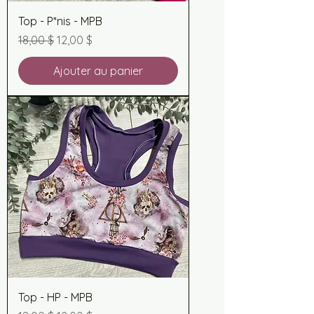
Top - P*nis - MPB
Prix original
Prix promotionnel
18,00 $
12,00 $
Ajouter au panier
Top - HP - MPB