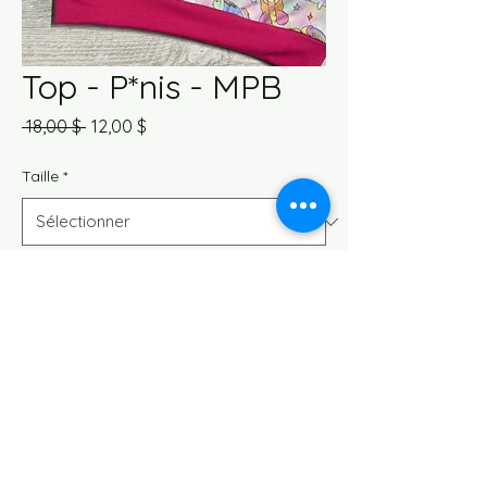
Top - P*nis - MPB
Prix
Prix
 18,00 $ 
12,00 $
original
promotionnel
Taille
*
Quantité
*
Ajouter au panier