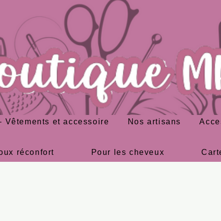
 Vêtements et accessoire
Nos artisans
Acce
oux réconfort
Pour les cheveux
Cart