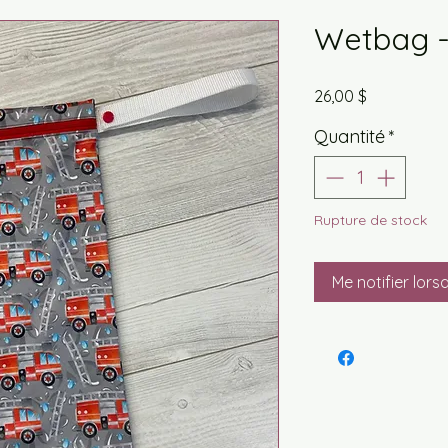
Wetbag -
Prix
26,00 $
Quantité
*
Rupture de stock
Me notifier lors