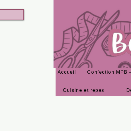
Accueil
Confection MPB –
Cuisine et repas
D