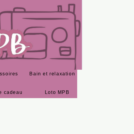
ssoires
Bain et relaxation
e cadeau
Loto MPB