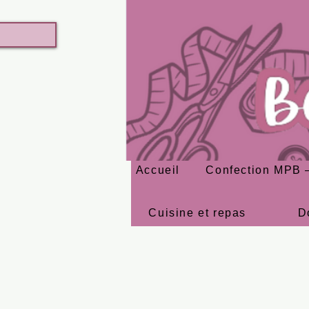
Accueil
Confection MPB –
Cuisine et repas
D