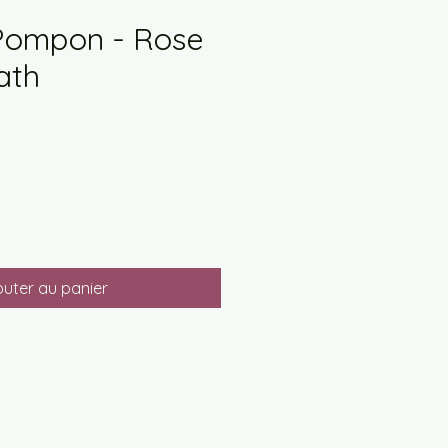
Pompon - Rose
ath
ix
omotionnel
outer au panier