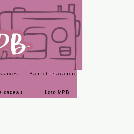
ssoires
Bain et relaxation
e cadeau
Loto MPB