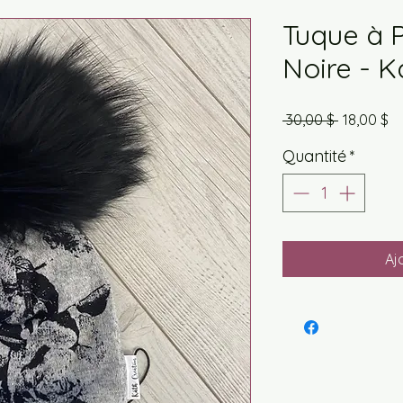
Tuque à 
Noire - K
Prix
Pr
 30,00 $ 
18,00 $
original
pr
Quantité
*
Aj