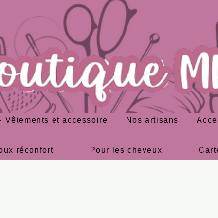
 Vêtements et accessoire
Nos artisans
Acce
oux réconfort
Pour les cheveux
Cart