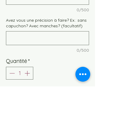
0/500
Avez vous une précision à faire? Ex.: sans
capuchon? Avec manches? (facultatif)
0/500
Quantité
*
Ajouter au panier
Vous n’avez pas eu de coup de cœur
dans nos prêts à partir? Choisissez un
tissu parmi nos tissu en stock. Les
commandes passées parmi ces