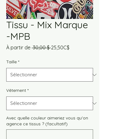
Tissu - Mix Marque
-MPB
Prix
Prix
À partir de
 30,00 $ 
25,50C$
original
promotionnel
Taille
*
Vêtement
*
Avec quelle couleur aimeriez vous qu'on
agence ce tissus ? (facultatif)