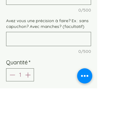
0/500
Avez vous une précision à faire? Ex.: sans
capuchon? Avec manches? (facultatif)
0/500
Quantité
*
Ajouter au panier
Vous n’avez pas eu de coup de cœur
dans nos prêts à partir? Choisissez un
tissu parmi nos tissu en stock. Les
commandes passées parmi ces