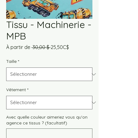
Tissu - Machinerie -
MPB
Prix
Prix
À partir de
 30,00 $ 
25,50C$
original
promotionnel
Taille
*
Vêtement
*
Avec quelle couleur aimeriez vous qu'on
agence ce tissus ? (facultatif)