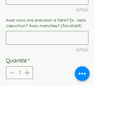
0/500
Avez vous une précision à faire? Ex.: sans
capuchon? Avec manches? (facultatif)
0/500
Quantité
*
Ajouter au panier
Vous n’avez pas eu de coup de cœur
dans nos prêts à partir? Choisissez un
tissu parmi nos tissu en stock. Les
commandes passées parmi ces