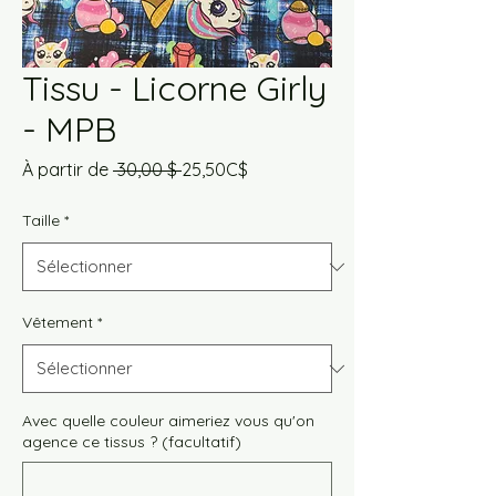
Tissu - Licorne Girly
- MPB
Prix
Prix
À partir de
 30,00 $ 
25,50C$
original
promotionnel
Taille
*
Vêtement
*
Avec quelle couleur aimeriez vous qu'on
agence ce tissus ? (facultatif)