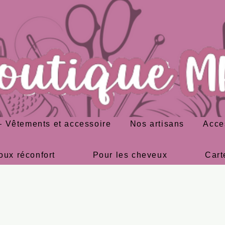
 Vêtements et accessoire
Nos artisans
Acce
oux réconfort
Pour les cheveux
Cart