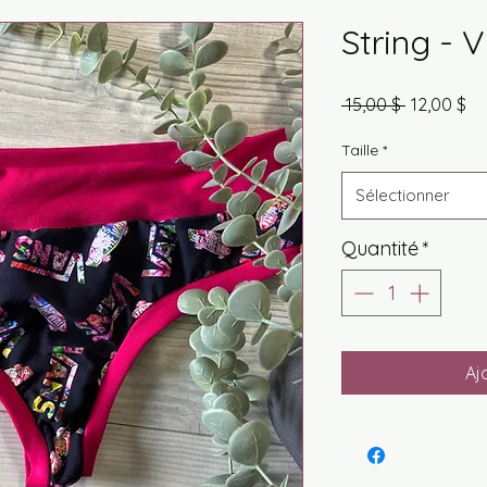
String - 
Prix
Pri
 15,00 $ 
12,00 $
original
pr
Taille
*
Sélectionner
Quantité
*
Aj