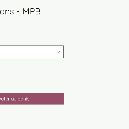
Vans - MPB
x
omotionnel
outer au panier