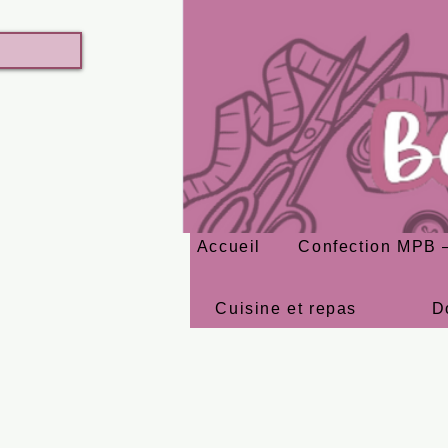
Accueil
Confection MPB –
Cuisine et repas
D