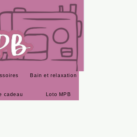
ssoires
Bain et relaxation
e cadeau
Loto MPB