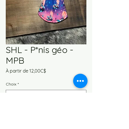
SHL - P*nis géo -
MPB
Prix
À partir de
12,00C$
promotionnel
Choix
*
Quantité
*