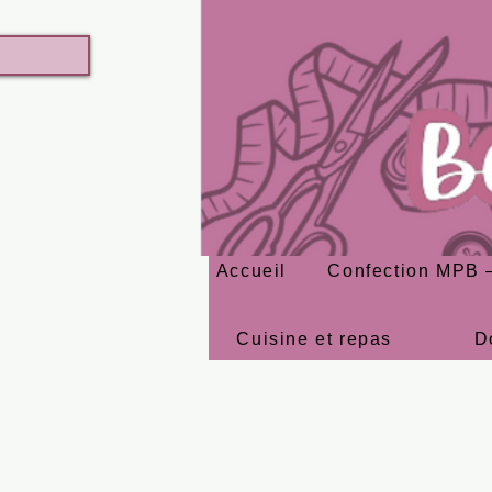
Accueil
Confection MPB –
Cuisine et repas
D