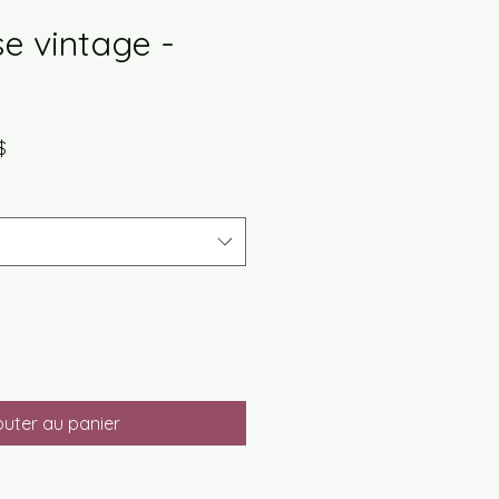
e vintage -
Prix
$
promotionnel
outer au panier