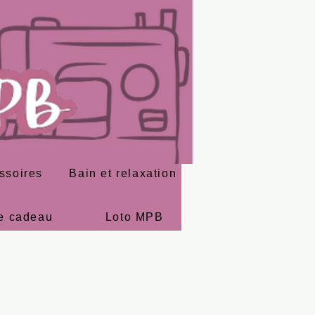
ssoires
Bain et relaxation
e cadeau
Loto MPB