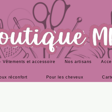
 Vêtements et accessoire
Nos artisans
Acce
oux réconfort
Pour les cheveux
Cart