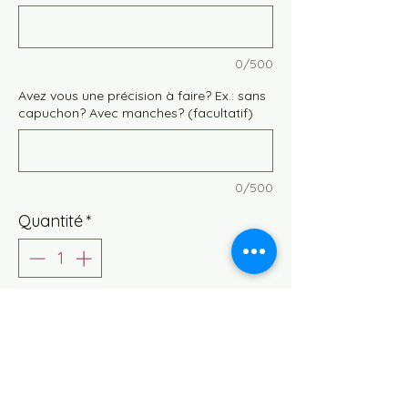
0/500
Avez vous une précision à faire? Ex.: sans
capuchon? Avec manches? (facultatif)
0/500
Quantité
*
Ajouter au panier
Vous n’avez pas eu de coup de cœur
dans nos prêts à partir? Choisissez un