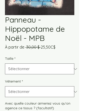
Panneau -
Hippopotame de
Noël - MPB
Prix
Prix
À partir de
 30,00 $ 
25,50C$
original
promotionnel
Taille
*
Vêtement
*
Avec quelle couleur aimeriez vous qu'on
agence ce tissus ? (facultatif)