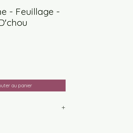
e - Feuillage -
D'chou
outer au panier
seline légères et respirantes
ques!