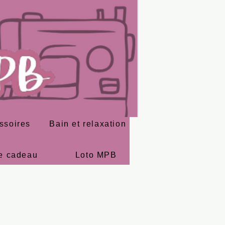
ssoires
Bain et relaxation
e cadeau
Loto MPB