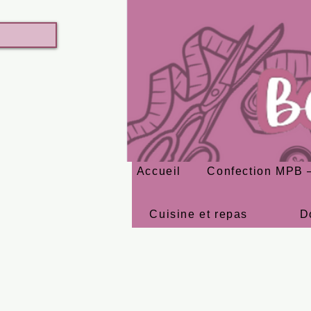
Accueil
Confection MPB –
Cuisine et repas
D