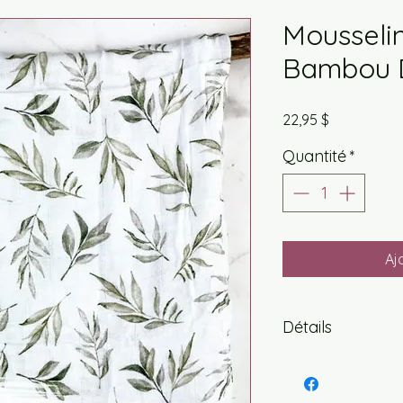
Mousselin
Bambou 
Prix
22,95 $
Quantité
*
Aj
Détails
Les doudous en mous
sont tellement prati