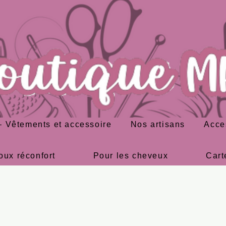
 Vêtements et accessoire
Nos artisans
Acce
oux réconfort
Pour les cheveux
Cart