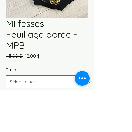
Mi fesses -
Feuillage dorée -
MPB
Prix
Prix
 15,00 $ 
12,00 $
original
promotionnel
Taille
*
Quantité
*
Rupture de stock