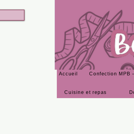
Accueil
Confection MPB –
Cuisine et repas
D