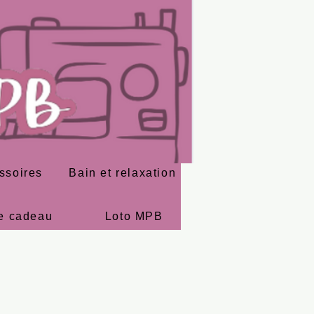
ssoires
Bain et relaxation
e cadeau
Loto MPB