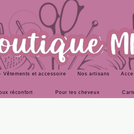
 Vêtements et accessoire
Nos artisans
Acce
oux réconfort
Pour les cheveux
Cart