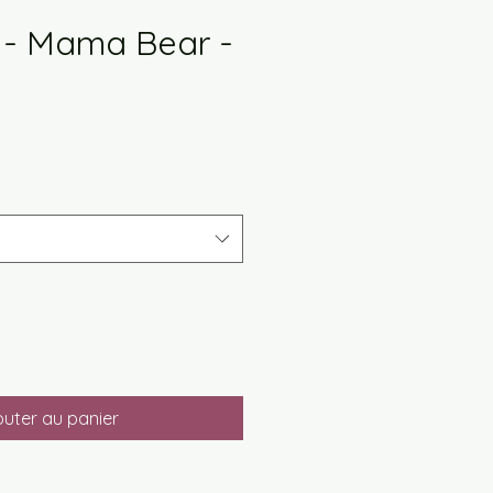
s - Mama Bear -
x
omotionnel
outer au panier