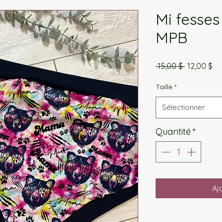
Mi fesse
MPB
Prix
Pri
 15,00 $ 
12,00 $
original
pr
Taille
*
Sélectionner
Quantité
*
Aj