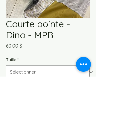
Courte pointe -
Dino - MPB
Prix
60,00 $
Taille
*
Quantité
*
Ajouter au panier