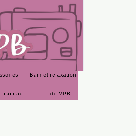
ssoires
Bain et relaxation
e cadeau
Loto MPB