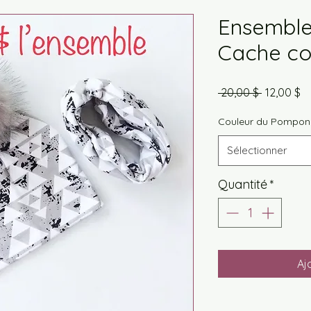
Ensemble
Cache co
Prix
Pr
 20,00 $ 
12,00 $
original
p
Couleur du Pompon
Sélectionner
Quantité
*
Aj