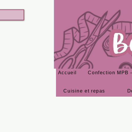
Accueil
Confection MPB –
Cuisine et repas
D