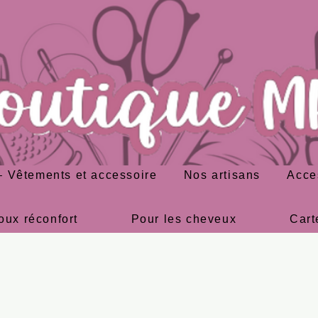
 Vêtements et accessoire
Nos artisans
Acce
oux réconfort
Pour les cheveux
Cart