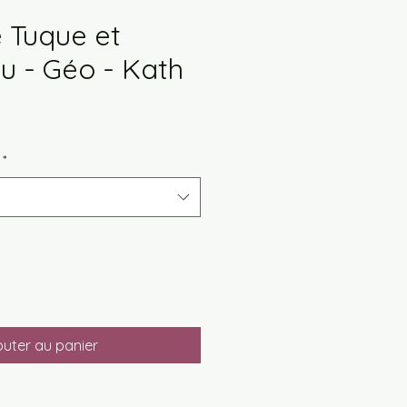
 Tuque et
u - Géo - Kath
ix
romotionnel
*
outer au panier