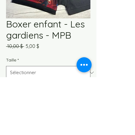
Boxer enfant - Les
gardiens - MPB
Prix
Prix
 10,00 $ 
5,00 $
original
promotionnel
Taille
*
Quantité
*
Ajouter au panier