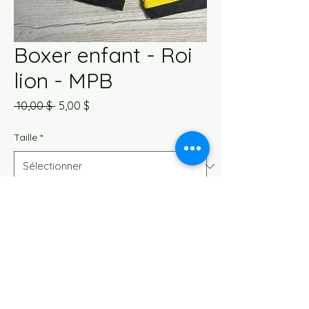
Boxer enfant - Roi
lion - MPB
Prix
Prix
 10,00 $ 
5,00 $
original
promotionnel
Taille
*
Quantité
*
Ajouter au panier