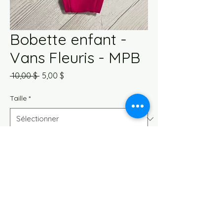
Bobette enfant -
Vans Fleuris - MPB
Prix
Prix
 10,00 $ 
5,00 $
original
promotionnel
Taille
*
Quantité
*
Ajouter au panier