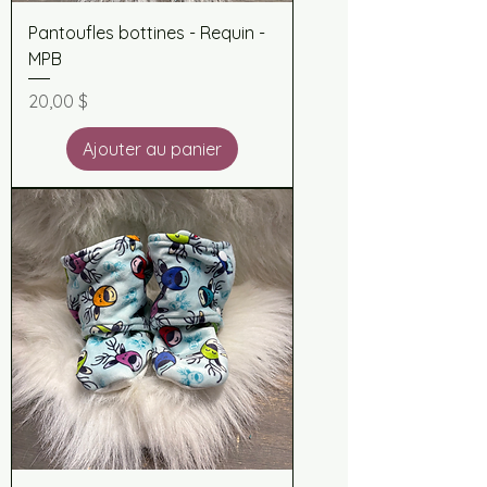
Pantoufles bottines - Requin -
MPB
Prix
20,00 $
Ajouter au panier