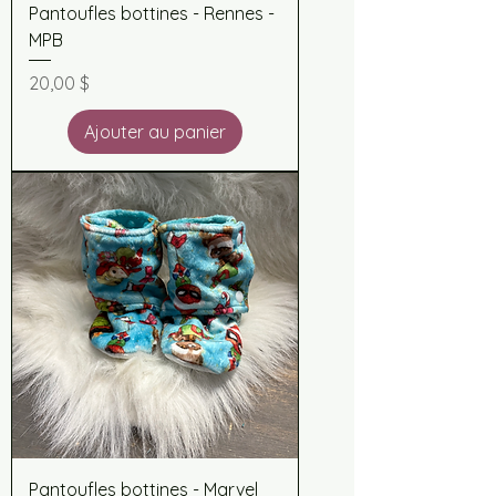
Pantoufles bottines - Rennes -
MPB
Prix
20,00 $
Ajouter au panier
Pantoufles bottines - Marvel