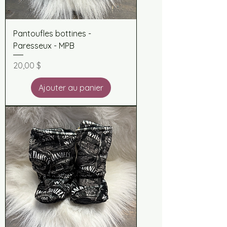
Pantoufles bottines -
Paresseux - MPB
Prix
20,00 $
Ajouter au panier