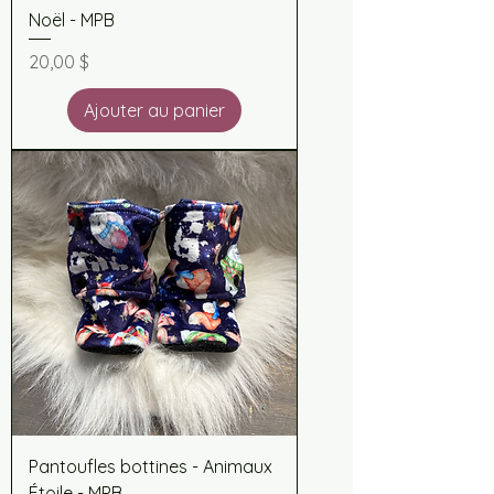
Noël - MPB
Prix
20,00 $
Ajouter au panier
Pantoufles bottines - Animaux
Étoile - MPB