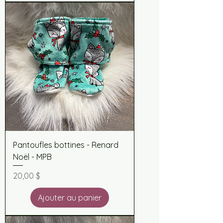
Pantoufles bottines - Renard
Noël - MPB
Prix
20,00 $
Ajouter au panier