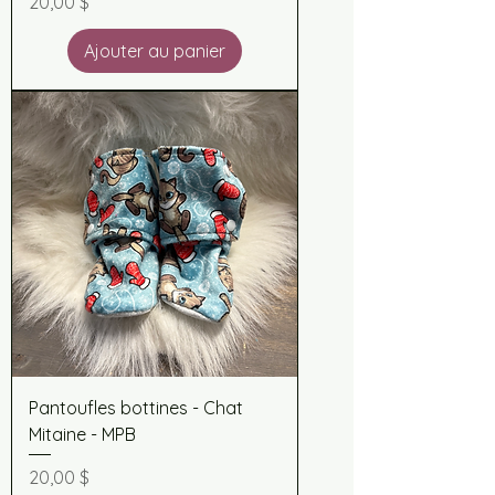
Prix
20,00 $
Ajouter au panier
Pantoufles bottines - Chat
Mitaine - MPB
Prix
20,00 $