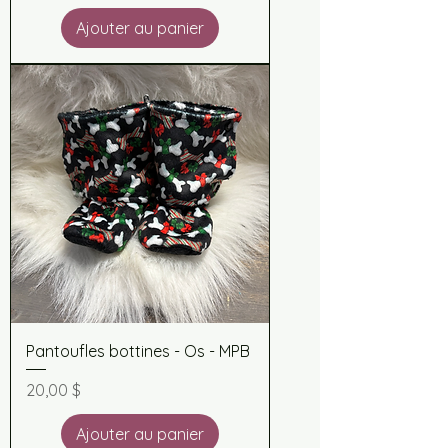
Ajouter au panier
Pantoufles bottines - Os - MPB
Prix
20,00 $
Ajouter au panier