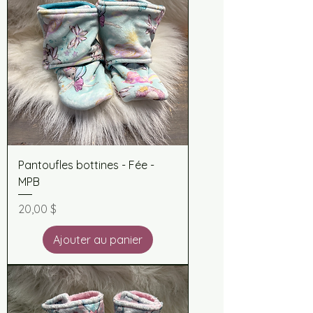
Pantoufles bottines - Fée -
MPB
Prix
20,00 $
Ajouter au panier