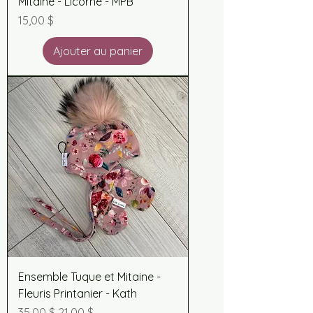
Mitaine - Licorne - MPB
Prix
15,00 $
Ajouter au panier
Ensemble Tuque et Mitaine -
Fleuris Printanier - Kath
Prix original
Prix promotionnel
35,00 $
21,00 $