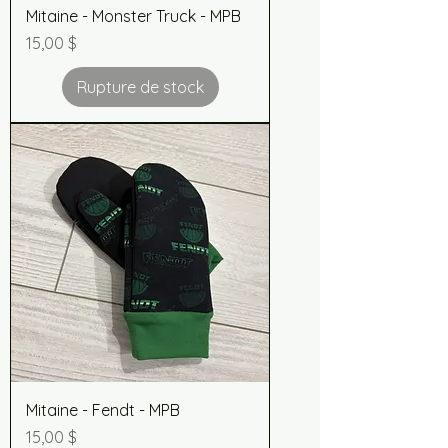
Mitaine - Monster Truck - MPB
Prix
15,00 $
Rupture de stock
Mitaine - Fendt - MPB
Prix
15,00 $