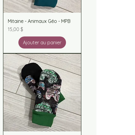
Mitaine - Animaux Géo - MPB
Prix
15,00 $
Ajouter au panier