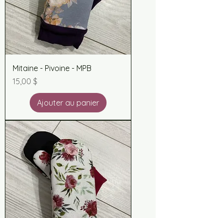
Mitaine - Pivoine - MPB
Prix
15,00 $
Ajouter au panier