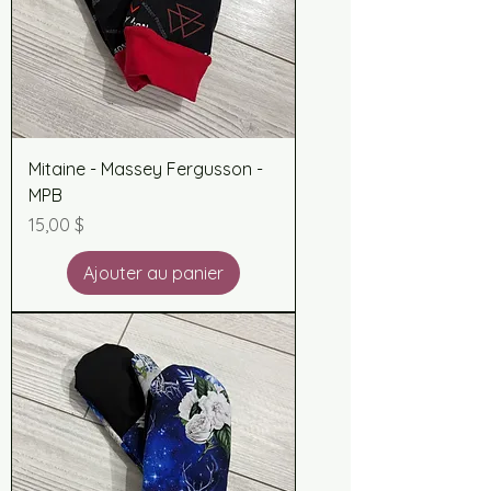
Mitaine - Massey Fergusson -
MPB
Prix
15,00 $
Ajouter au panier