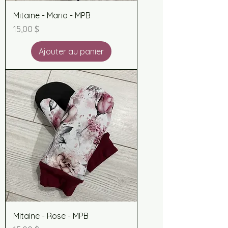
Mitaine - Mario - MPB
Prix
15,00 $
Ajouter au panier
Mitaine - Rose - MPB