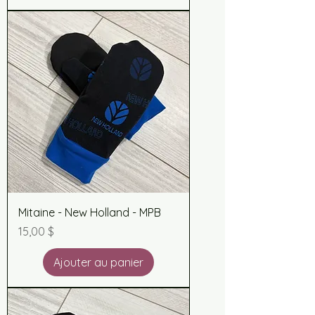
Mitaine - New Holland - MPB
Prix
15,00 $
Ajouter au panier