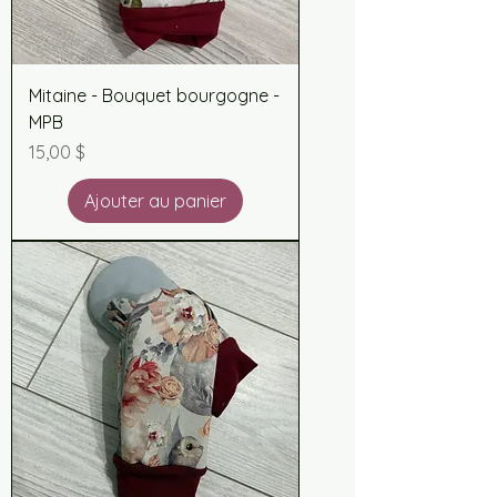
Mitaine - Bouquet bourgogne -
MPB
Prix
15,00 $
Ajouter au panier