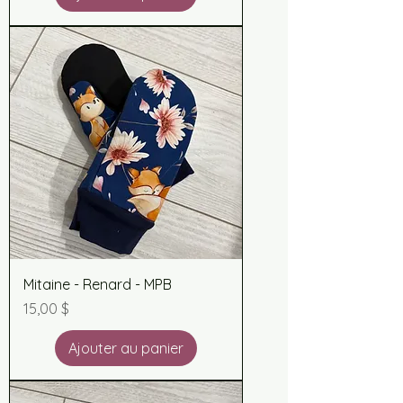
Mitaine - Renard - MPB
Prix
15,00 $
Ajouter au panier