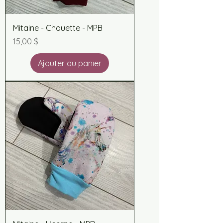
Mitaine - Chouette - MPB
Prix
15,00 $
Ajouter au panier