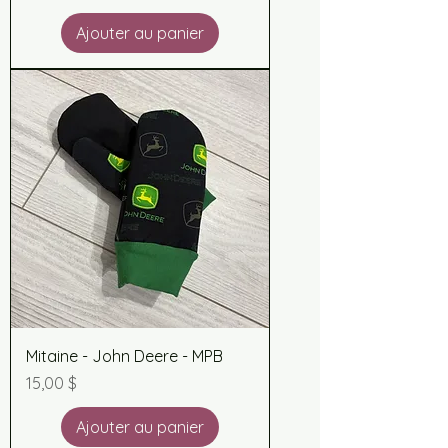
Ajouter au panier
Mitaine - John Deere - MPB
Prix
15,00 $
Ajouter au panier