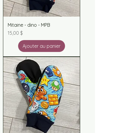
Mitaine - dino - MPB
Prix
15,00 $
Ajouter au panier