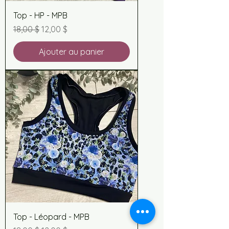
Top - HP - MPB
Prix original
Prix promotionnel
18,00 $
12,00 $
Ajouter au panier
Top - Léopard - MPB