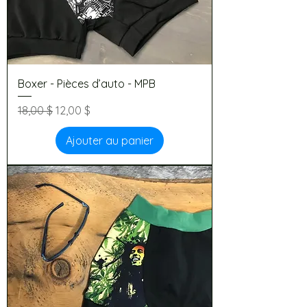
Boxer - Pièces d’auto - MPB
Prix original
Prix promotionnel
18,00 $
12,00 $
Ajouter au panier