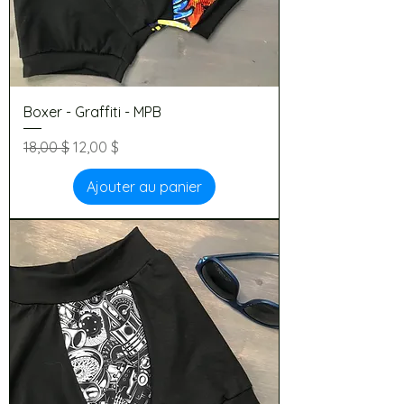
Boxer - Graffiti - MPB
Prix original
Prix promotionnel
18,00 $
12,00 $
Ajouter au panier