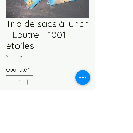
Trio de sacs à lunch
- Loutre - 1001
étoiles
Prix
20,00 $
Quantité
*
Ajouter au panier
Ce petit trio est parfait pour
la sandwich et deux collations. Un
must dans les Produits zéro déchets.