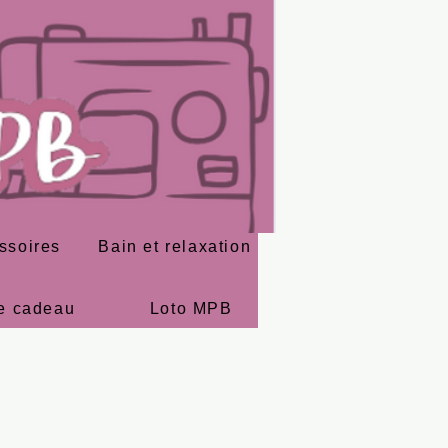
ssoires
Bain et relaxation
e cadeau
Loto MPB