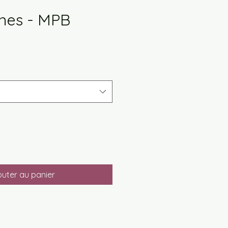
ânes - MPB
x
omotionnel
outer au panier