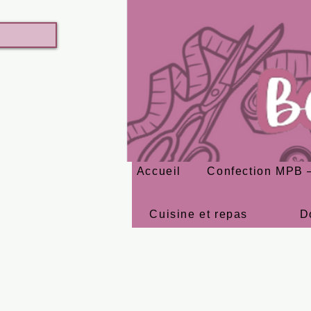
Accueil
Confection MPB –
Cuisine et repas
D