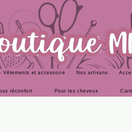
 Vêtements et accessoire
Nos artisans
Acce
oux réconfort
Pour les cheveux
Cart