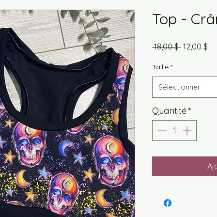
Top - Cr
Prix
Pri
 18,00 $ 
12,00 $
original
pr
Taille
*
Sélectionner
Quantité
*
Aj