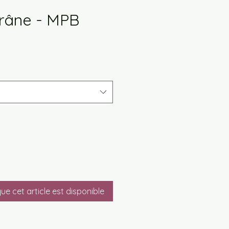
Crâne - MPB
x
omotionnel
que cet article est disponible