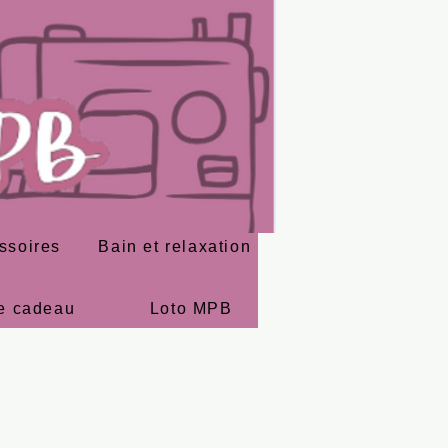
ssoires
Bain et relaxation
e cadeau
Loto MPB