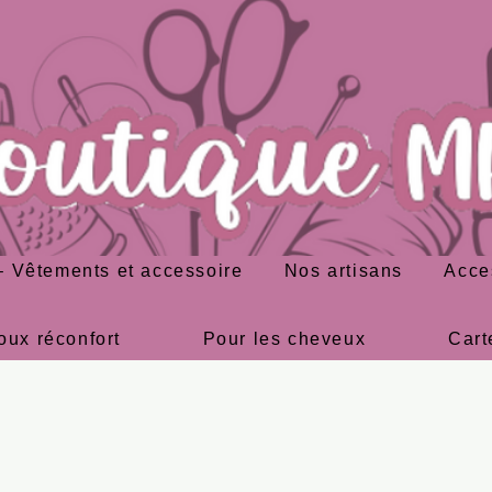
 Vêtements et accessoire
Nos artisans
Acce
oux réconfort
Pour les cheveux
Cart