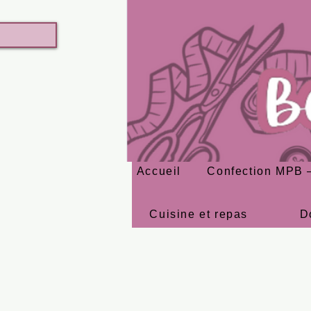
Accueil
Confection MPB –
Cuisine et repas
D