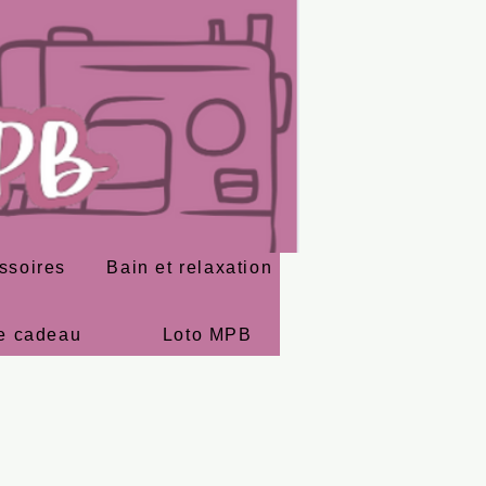
ssoires
Bain et relaxation
e cadeau
Loto MPB