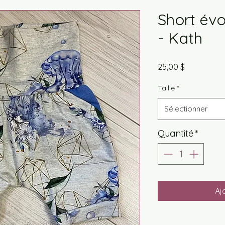
Short évo
- Kath
Prix
25,00 $
Taille
*
Sélectionner
Quantité
*
Aj