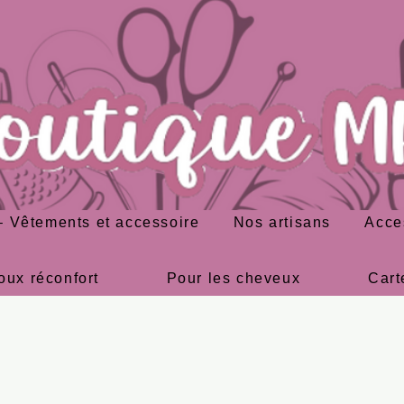
 Vêtements et accessoire
Nos artisans
Acce
oux réconfort
Pour les cheveux
Cart