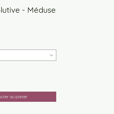
lutive - Méduse
outer au panier