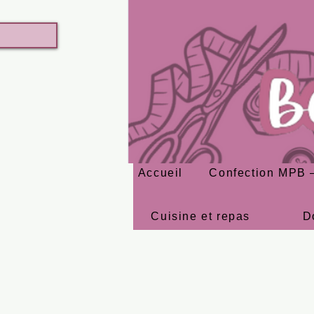
Accueil
Confection MPB –
Cuisine et repas
D