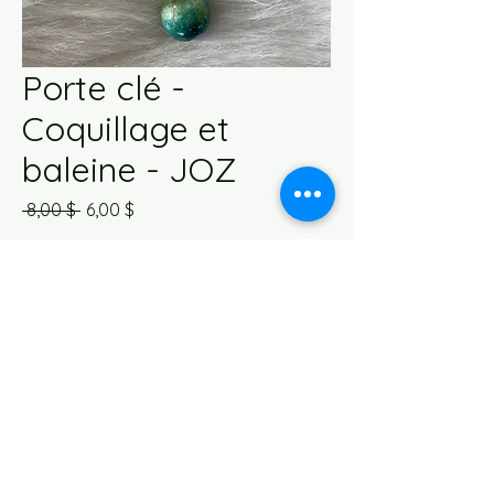
Porte clé -
Coquillage et
baleine - JOZ
Prix
Prix
 8,00 $ 
6,00 $
original
promotionnel
Quantité
*
Ajouter au panier