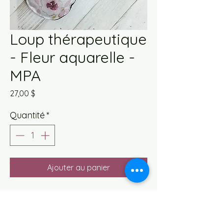
Loup thérapeutique
- Fleur aquarelle -
MPA
Prix
27,00 $
Quantité
*
Ajouter au panier
Ces loups thérapeutiques sont
parfaits pour les maux de tous
genres.