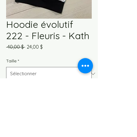
Hoodie évolutif
222 - Fleuris - Kath
Prix
Prix
 40,00 $ 
24,00 $
original
promotionnel
Taille
*
Quantité
*
Ajouter au panier