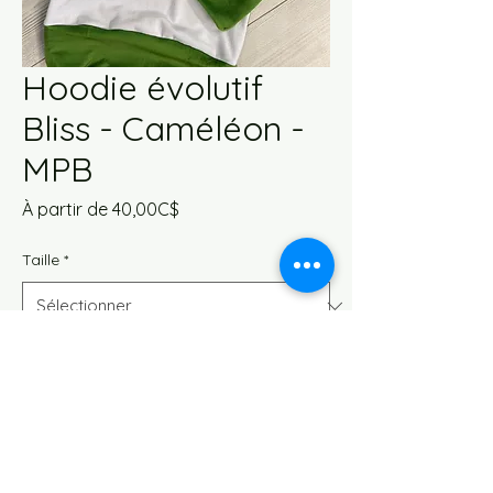
Hoodie évolutif
Bliss - Caméléon -
MPB
Prix
À partir de
40,00C$
promotionnel
Taille
*
Quantité
*
Ajouter au panier