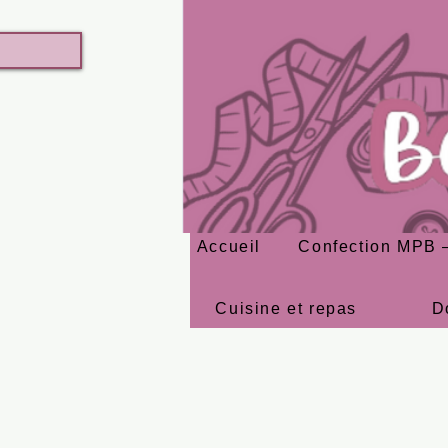
Accueil
Confection MPB –
Cuisine et repas
D