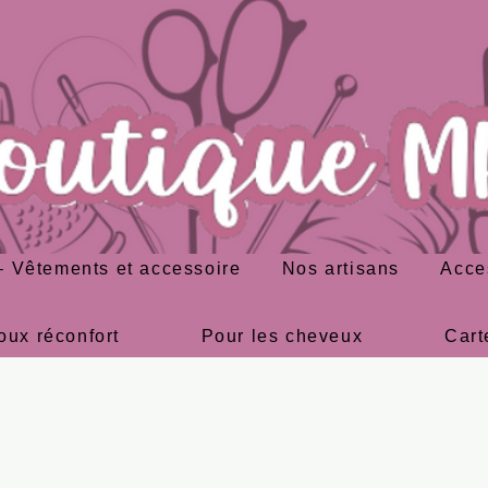
 Vêtements et accessoire
Nos artisans
Acce
oux réconfort
Pour les cheveux
Cart