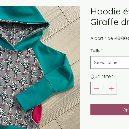
Hoodie év
Giraffe d
À partir de
 40,00 
Taille
*
Sélectionner
Quantité
*
Aj