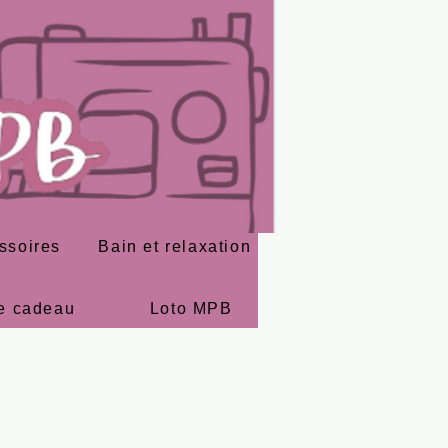
ssoires
Bain et relaxation
e cadeau
Loto MPB