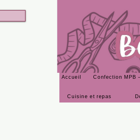
Accueil
Confection MPB –
Cuisine et repas
D