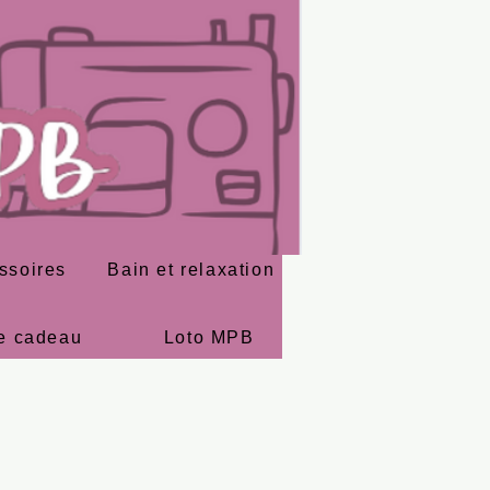
ssoires
Bain et relaxation
e cadeau
Loto MPB