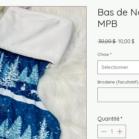
Bas de No
MPB
Prix
Pr
 30,00 $ 
10,00 $
original
p
Choix
*
Sélectionner
Broderie (facultatif)
Quantité
*