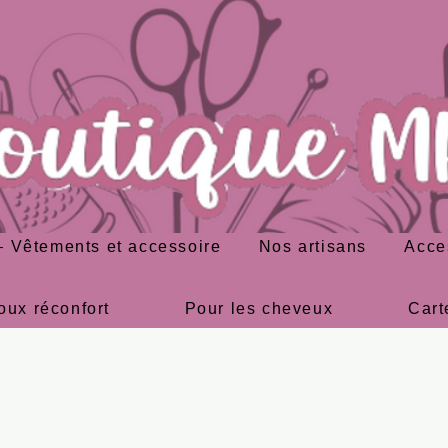
 Vêtements et accessoire
Nos artisans
Acce
oux réconfort
Pour les cheveux
Cart