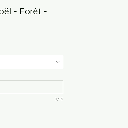
ël - Forêt -
ix
romotionnel
0/15