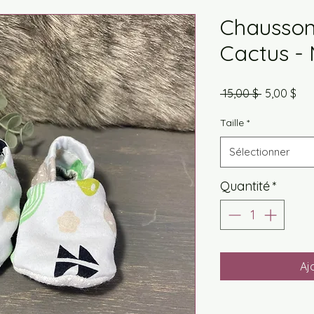
Chaussons
Cactus -
Prix
Prix
 15,00 $ 
5,00 $
original
pro
Taille
*
Sélectionner
Quantité
*
Aj