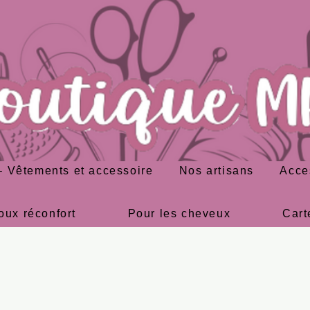
 Vêtements et accessoire
Nos artisans
Acce
oux réconfort
Pour les cheveux
Cart