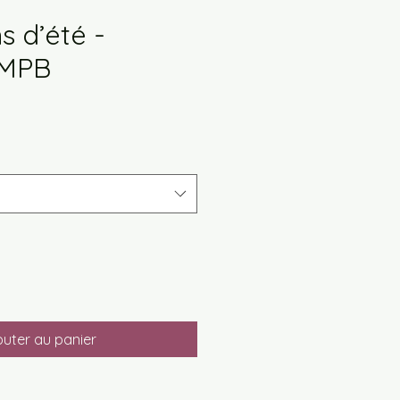
 d’été -
 MPB
motionnel
outer au panier