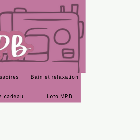
ssoires
Bain et relaxation
e cadeau
Loto MPB