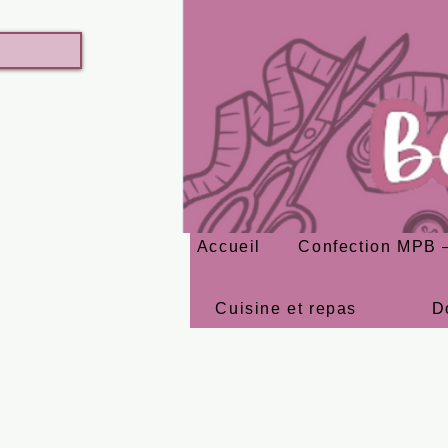
Accueil
Confection MPB –
Cuisine et repas
D