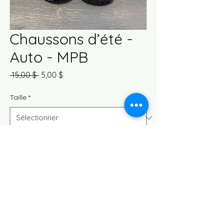
Chaussons d’été -
Auto - MPB
Prix
Prix
 15,00 $ 
5,00 $
original
promotionnel
Taille
*
Quantité
*
Ajouter au panier