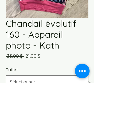
Chandail évolutif
160 - Appareil
photo - Kath
Prix
Prix
 35,00 $ 
21,00 $
original
promotionnel
Taille
*
Quantité
*
Ajouter au panier