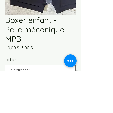
Boxer enfant -
Pelle mécanique -
MPB
Prix
Prix
 10,00 $ 
5,00 $
original
promotionnel
Taille
*
Quantité
*
Ajouter au panier