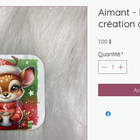
Aimant - 
création
Prix
7,00 $
Quantité
*
Aj