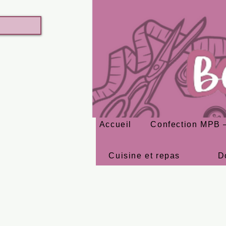
Accueil
Confection MPB –
Cuisine et repas
D