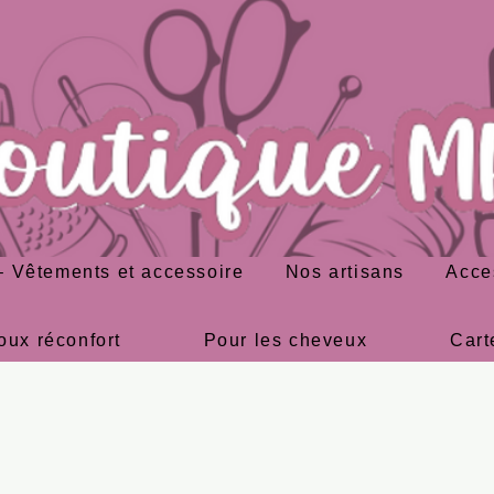
 Vêtements et accessoire
Nos artisans
Acce
oux réconfort
Pour les cheveux
Cart