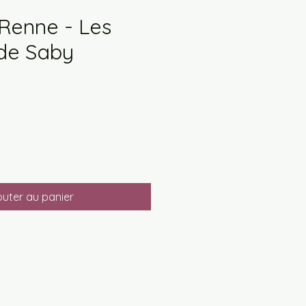
Renne - Les
 de Saby
outer au panier