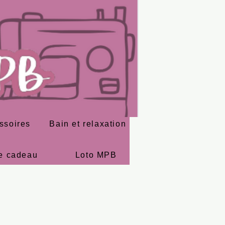
ssoires
Bain et relaxation
e cadeau
Loto MPB