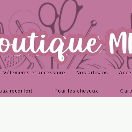
 Vêtements et accessoire
Nos artisans
Acce
oux réconfort
Pour les cheveux
Cart