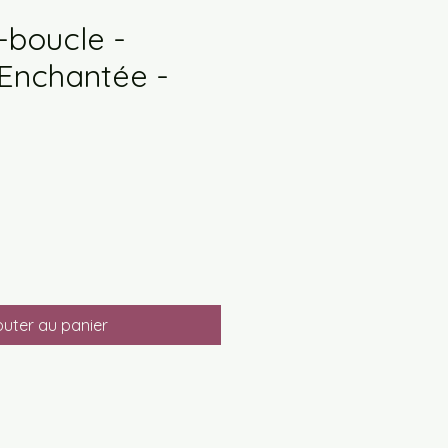
-boucle -
Enchantée -
outer au panier