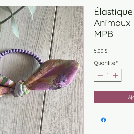
Élastique
Animaux 
MPB
Prix
5,00 $
Quantité
*
Aj