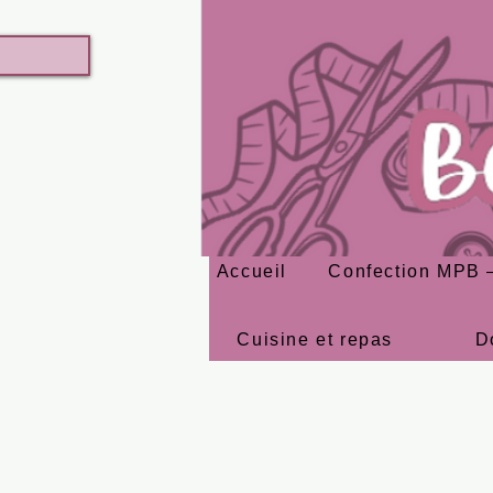
Accueil
Confection MPB –
Cuisine et repas
D