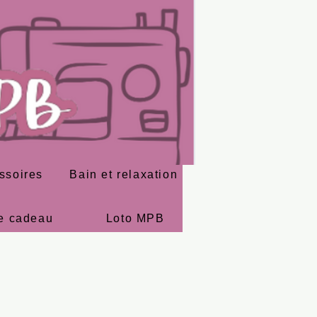
ssoires
Bain et relaxation
e cadeau
Loto MPB